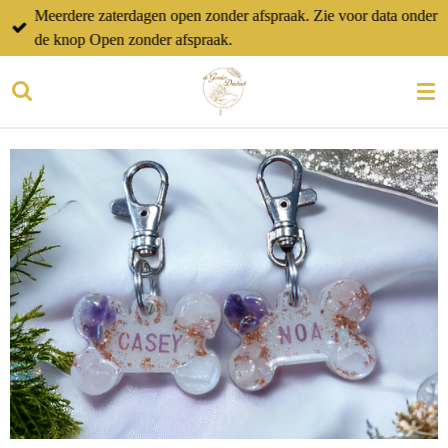
Meerdere zaterdagen open zonder afspraak. Zie voor data onder
Ga
de knop Open zonder afspraak.
direct
naar
de
hoofdinhoud